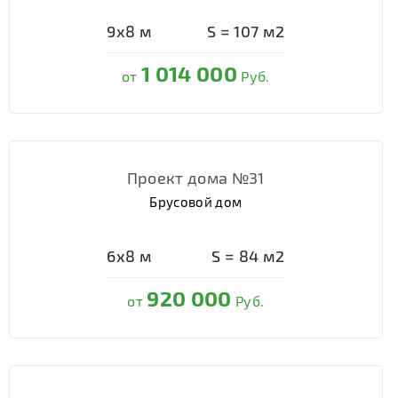
9х8
м
S =
107
м2
1 014 000
от
Руб.
Проект дома №31
Брусовой дом
6х8
м
S =
84
м2
920 000
от
Руб.