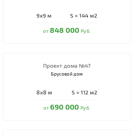
9х9
м
S =
144
м2
848 000
от
Руб.
Проект дома №47
Брусовой дом
8х8
м
S =
112
м2
690 000
от
Руб.