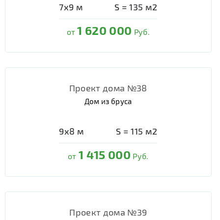
7х9
м
S =
135
м2
1 620 000
от
Руб.
Проект дома №38
Дом из бруса
9х8
м
S =
115
м2
1 415 000
от
Руб.
Проект дома №39