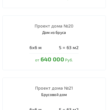
Проект дома №20
Дом из бруса
6х6
м
S =
63
м2
640 000
от
Руб.
Проект дома №21
Брусовой дом
6х6
м
S =
63
м2