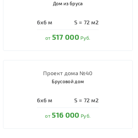
Дом из бруса
6х6
м
S =
72
м2
517 000
от
Руб.
Проект дома №40
Брусовой дом
6х6
м
S =
72
м2
516 000
от
Руб.