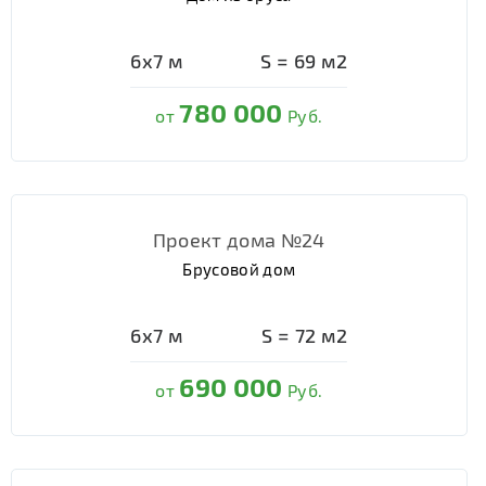
6х7
м
S =
69
м2
780 000
от
Руб.
Проект дома №24
Брусовой дом
6х7
м
S =
72
м2
690 000
от
Руб.