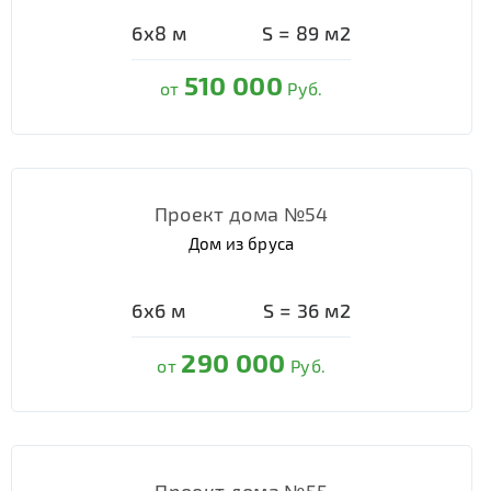
6х8
м
S =
89
м2
510 000
от
Руб.
Проект дома №54
Дом из бруса
6х6
м
S =
36
м2
290 000
от
Руб.