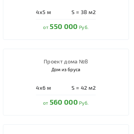
4х5
м
S =
38
м2
550 000
от
Руб.
Проект дома №8
Дом из бруса
4х6
м
S =
42
м2
560 000
от
Руб.