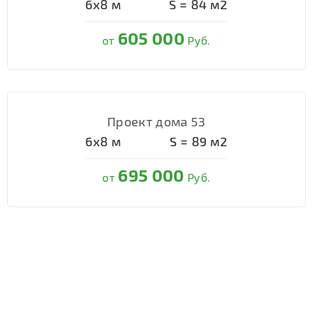
6х8
м
S =
84
м2
605 000
от
Руб.
Проект дома 53
6х8
м
S =
89
м2
695 000
от
Руб.