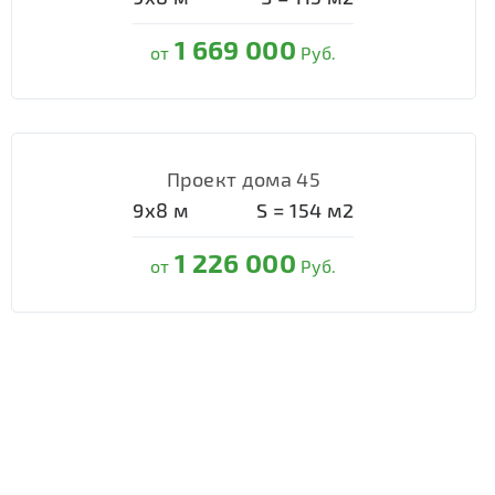
1 669 000
от
Руб.
Проект дома 45
9х8
м
S =
154
м2
1 226 000
от
Руб.