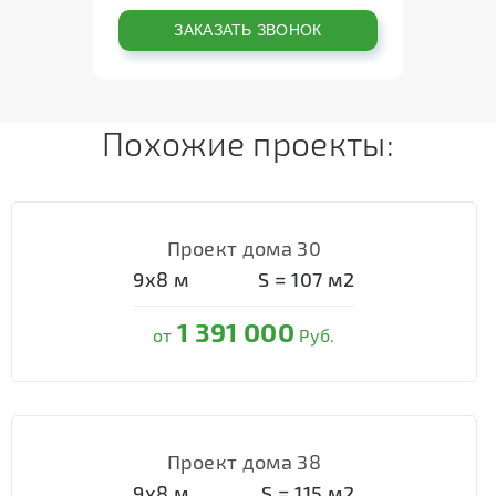
Похожие проекты:
Проект дома 30
9х8
м
S =
107
м2
1 391 000
от
Руб.
Проект дома 38
9х8
м
S =
115
м2