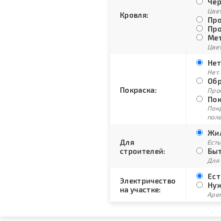
Чер
Цве
Кровля:
Про
Про
Мет
Цвет
Нет
Нет.
Обр
Покраска:
Про
Пок
Пок
пол
Жил
Для
Есть
строителей:
Быт
Для
Ест
Электричество
Нуж
на участке:
Арен