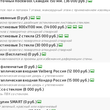
точный Rockwool Скандик 150 мм. (36 000 руб.)
тся: пол и потолок 1 этажа, мансардный этаж с применением изоля
евянные (0 руб.)
ласно проекта с двойным остеклением листовым стеклом.
стиковые 900х1100 мм. (14 000 руб.)
екла с поворотно-откидной створкой
стиковые 2 стекла (25 000 руб.)
асно проекта с поворотно-откидной створкой
стиковые 3 стекла (30 000 руб.)
асно проекта с поворотно-откидной створкой
ки (бесплатно) (0 руб.)
анавливаются в проемы для избежания деформации стены.
 филенчатые (0 руб.)
аллическая входная Valberg Россия (12 000 руб.)
аллическая входная дверь с утеплением
аллическая входная Кондор Россия (15 000 руб.)
аллическая входная дверь с утеплением
 со стеклом (8 000 руб.)
ь ПВХ со стеклом.
улин SMART (0 руб.)
т зеленый, красный или коричневый