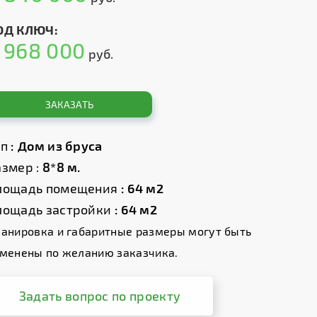
ОД КЛЮЧ:
968 000
т
руб.
ЗАКАЗАТЬ
ип
: Дом из бруса
змер :
8*8 м.
лощадь помещения
: 64 м2
лощадь застройки
: 64 м2
анировка и габаритные размеры могут быть
менены по желанию заказчика.
Задать вопрос по проекту