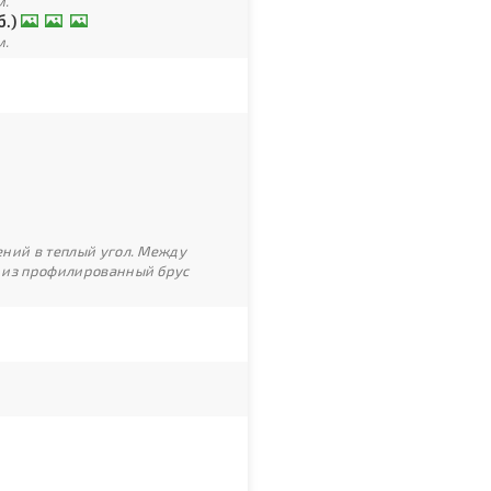
м.
б.)
м.
ний в теплый угол. Между
 из профилированный брус