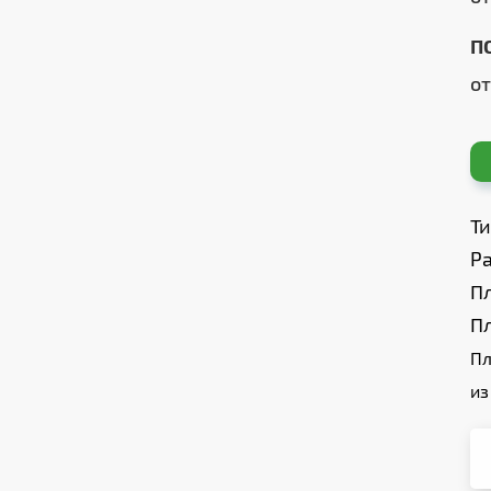
П
о
Т
Ра
П
П
Пл
из