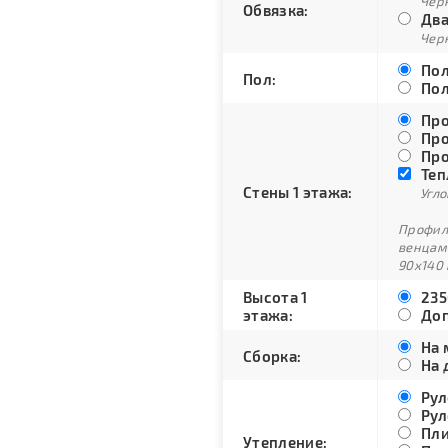
Черн
Обвязка:
Два
Черн
Пол
Пол:
Пол
Про
Про
Про
Теп
Стены 1 этажа:
Угло
Профили
венцам
90х140 
Высота 1
235
этажа:
Доп
На 
Сборка:
На 
Рул
Рул
Пли
Утепление: