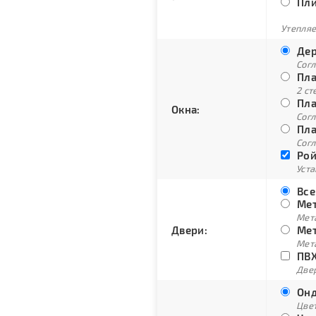
Пли
Утепляе
Дер
Сог
Пла
2 ст
Пла
Окна:
Согл
Пла
Согл
Рой
Уст
Все
Мет
Мет
Двери:
Мет
Мет
ПВХ
Двер
Онд
Цве