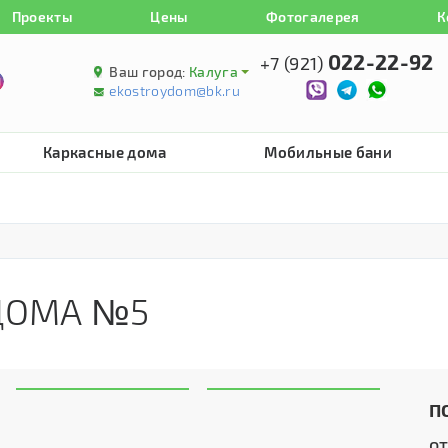
Проекты
Цены
Фотогалерея
К
022-22-92
+7 (921)
Ваш город:
Калуга
ekostroydom@bk.ru
Каркасные дома
Мобильные бани
ДОМА №5
П
о