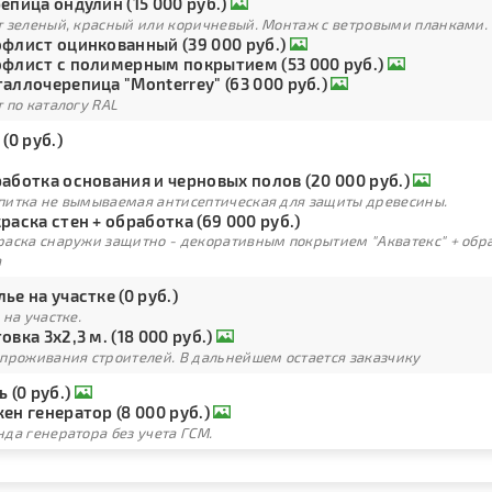
епица ондулин (15 000 руб.)
т зеленый, красный или коричневый. Монтаж с ветровыми планками.
флист оцинкованный (39 000 руб.)
флист с полимерным покрытием (53 000 руб.)
аллочерепица "Monterrey" (63 000 руб.)
 по каталогу RAL
 (0 руб.)
аботка основания и черновых полов (20 000 руб.)
питка не вымываемая антисептическая для защиты древесины.
раска стен + обработка (69 000 руб.)
раска снаружи защитно - декоративным покрытием "Акватекс" + обра
а
ье на участке (0 руб.)
 на участке.
овка 3х2,3 м. (18 000 руб.)
 проживания строителей. В дальнейшем остается заказчику
ь (0 руб.)
ен генератор (8 000 руб.)
да генератора без учета ГСМ.