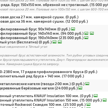
овой пол доска 20 мм. Половые лаги 100х150 мм. с шагом 600-700 м
 ряда. Брус 150х150 мм. обрезной не строганный. (15 000 ру
овой пол доска 20 мм. Половые лаги 100х150 мм. с шагом 600-700 м
овая доска 27 мм. камерной сушки. (0 руб.)
овая доска 36 мм. камерной сушки. (12 000 руб.)
филированный брус 90х140мм (0 руб.)
филированный брус 140х140 мм. (94 000 руб.)
филированный брус 190х140мм (235 000 руб.)
лый угол (бесплатно) (0 руб.)
вые соединения в Тёплый угол
рованный брус естественной влажности. Тип рубки угловых соедине
и бруса прокладывается утеплитель Джут. Перегородки выполняются
мм. Камерная сушка бруса по запросу.
0-2380 мм, 17 рядов профилированного бруса (0 руб.)
олнительный ряд бруса + 140 мм. (17 000 руб.)
металлические нагеля (гвозди 200 мм.) (0 руб.)
деревянные берёзовые нагеля (24 000 руб.)
онный утеплитель KNAUF Insulation 100 мм. (0 руб.)
онный утеплитель KNAUF Insulation 150 мм. (15 000 руб.)
точный Rockwool Скандик 100 мм. (25 500 руб.)