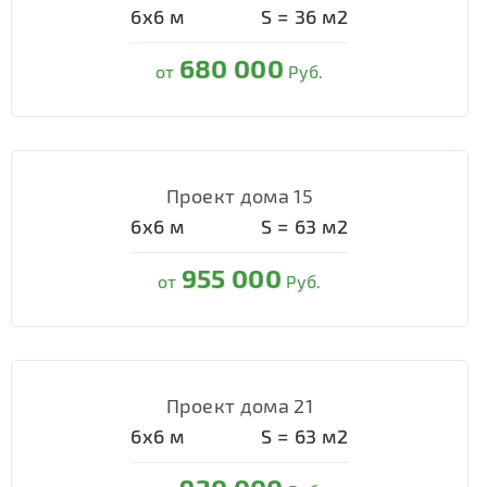
6х6
м
S =
36
м2
680 000
от
Руб.
Проект дома 15
6х6
м
S =
63
м2
955 000
от
Руб.
Проект дома 21
6х6
м
S =
63
м2