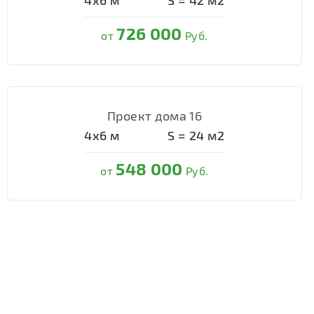
4х6
м
S =
42
м2
726 000
от
Руб.
Проект дома 16
4х6
м
S =
24
м2
548 000
от
Руб.