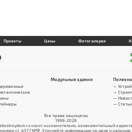
Проекты
Цены
Фотогалерея
К
Модульные здания
Полезна
деревянные
— Устрой
металлические
— Строит
раны
— Новос
тейнеры
— Статьи
Все права защищены
1998-2026
kostroydom.ru носит исключительно, ознакомительный характер
иями ст. 437 ГКРФ. Уточняйте информацию по цене и наличию т